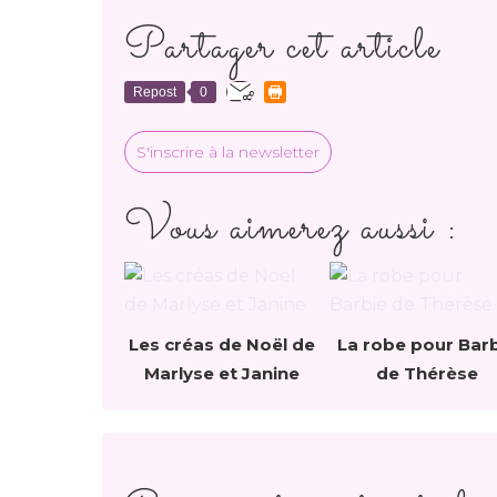
Partager cet article
Repost
0
S'inscrire à la newsletter
Vous aimerez aussi :
Les créas de Noël de
La robe pour Bar
Marlyse et Janine
de Thérèse