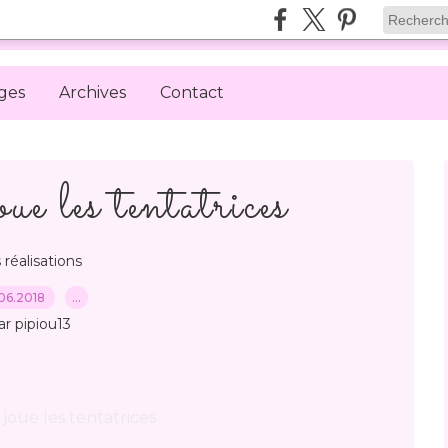
ges
Archives
Contact
e les tentatrices
 réalisations
06.2018
…
ar pipiou13