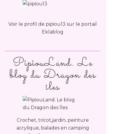
Voir le profil de
pipiou13
sur le portail
Eklablog
PipiouLand. Le
blog du Dragon des
îles
Crochet, tricot,jardin, peinture
acrylique, balades en camping