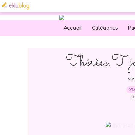
Accueil
Catégories
Pa
Thérèse.T jou
Vos
07.
P