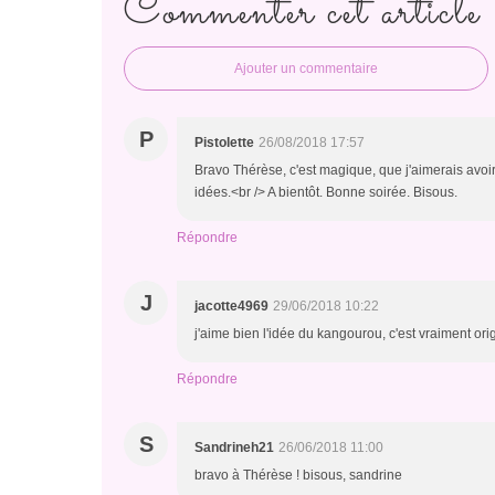
Commenter cet article
Ajouter un commentaire
P
Pistolette
26/08/2018 17:57
Bravo Thérèse, c'est magique, que j'aimerais avoir
idées.<br /> A bientôt. Bonne soirée. Bisous.
Répondre
J
jacotte4969
29/06/2018 10:22
j'aime bien l'idée du kangourou, c'est vraiment ori
Répondre
S
Sandrineh21
26/06/2018 11:00
bravo à Thérèse ! bisous, sandrine