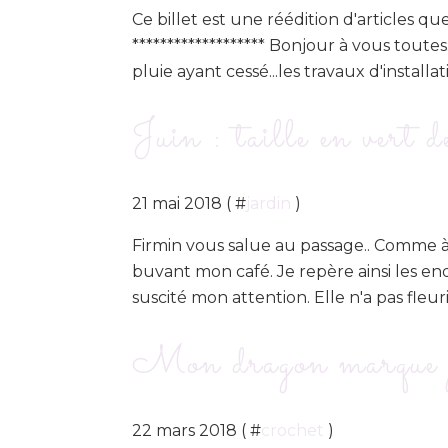
Ce billet est une réédition d'articles que
******************* Bonjour à vous toutes.
pluie ayant cessé...les travaux d'installatio
Juin : taille en vert d
21 mai 2018 ( #
jardin
)
Firmin vous salue au passage.. Comme à m
buvant mon café. Je repère ainsi les end
suscité mon attention. Elle n'a pas fleur
Mon dragon marque 
22 mars 2018 ( #
crochet
)