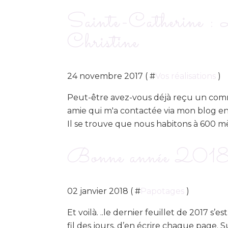
Sainte-Catherine : 
Christine
24 novembre 2017 ( #
Vos réalisations
)
Peut-être avez-vous déjà reçu un comm
amie qui m'a contactée via mon blog en
Il se trouve que nous habitons à 600 mèt
Bonne année 201
02 janvier 2018 ( #
Papotages
)
Et voilà. ..le dernier feuillet de 2017 s’
fil des jours, d’en écrire chaque page. 