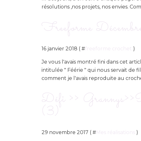
résolutions ,nos projets, nos envies. Comm
Freeforme Décembre r
16 janvier 2018 ( #
freeforme crochet
)
Je vous l'avais montré fini dans cet articl
intitulée " Féérie " qui nous servait de
comment je l'avais reproduite au croche
Défi >> Grannys>>P
(3)
29 novembre 2017 ( #
Mes réalisations
)