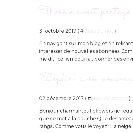
Thérèse avait partagé 
31 octobre 2017 ( #
idées du net
)
En navigant sur mon blog et en relisant c
intéresser de nouvelles abonnées. Com
me dit : ce lien pourrait donner des envi
"Zéphir" mon nouveau
02 décembre 2017 ( #
Mes réalisations
)
Bonjour charmantes Followers (je rega
que ce mot à la bouche Que des arceaux
rangs.. Comme vous le voyez : il a neigé 