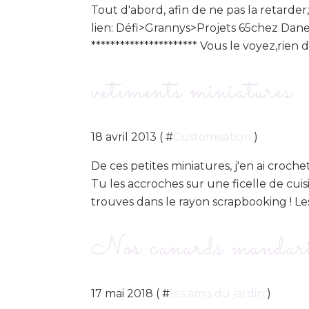
Tout d'abord, afin de ne pas la retarder
lien: Défi>Grannys>Projets 65chez Dane 
********************** Vous le voyez,rie
vetements miniatures
18 avril 2013 ( #
Customisation
)
De ces petites miniatures, j'en ai croch
Tu les accroches sur une ficelle de cui
trouves dans le rayon scrapbooking ! Les
Nos canards mand
17 mai 2018 ( #
les amis du jardin
)