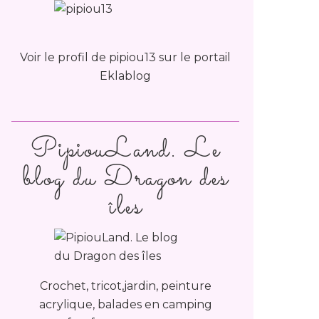
Voir le profil de
pipiou13
sur le portail
Eklablog
PipiouLand. Le
blog du Dragon des
îles
Crochet, tricot,jardin, peinture
acrylique, balades en camping