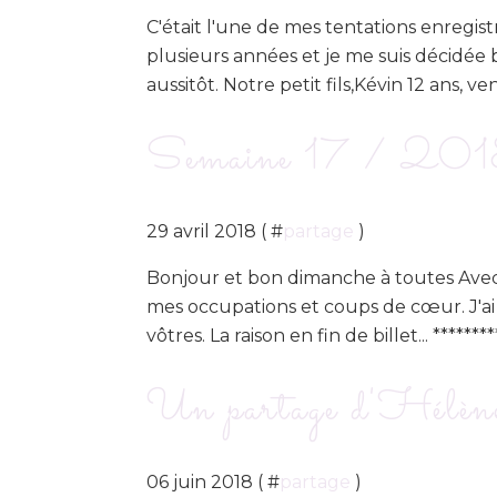
C'était l'une de mes tentations enregist
plusieurs années et je me suis décidée b
aussitôt. Notre petit fils,Kévin 12 ans, ve
Semaine 17 / 2018
29 avril 2018 ( #
partage
)
Bonjour et bon dimanche à toutes Avec ce
mes occupations et coups de cœur. J'ai r
vôtres. La raison en fin de billet... *****
Un partage d'Hélèn
06 juin 2018 ( #
partage
)