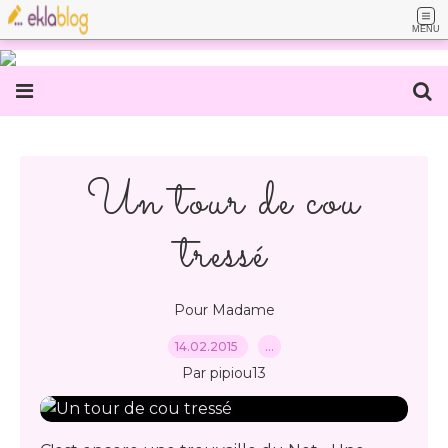
MENU
Un tour de cou
tressé
Pour Madame
14.02.2015
…
Par pipiou13