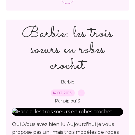
Barbie: les trois
soeurs en robes
crochet
Barbie
14.02.2015
…
Par pipiou13
Oui ..Vous avez bien lu Aujourd'hui je vous
propose pas un ..mais trois modèles de robes