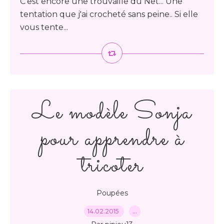
C'est encore une trouvaille du Net... Une
tentation que j'ai crocheté sans peine.. Si elle
vous tente...
Le modèle Sonja
pour apprendre à
tricoter
Poupées
14.02.2015
…