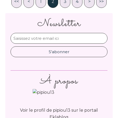
<<
<
1
2
3
4
>
>>
Newsletter
À propos
Voir le profil de
pipiou13
sur le portail
Eklablog