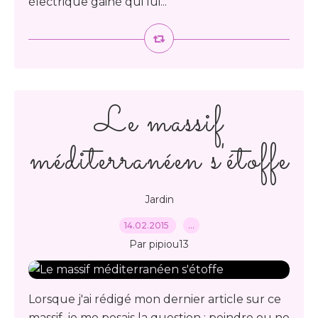
électrique gainé qui lui...
Le massif
méditerranéen s'étoffe
Jardin
14.02.2015
…
Par pipiou13
Lorsque j'ai rédigé mon dernier article sur ce
massif, je me posais la question : peindre ou ne