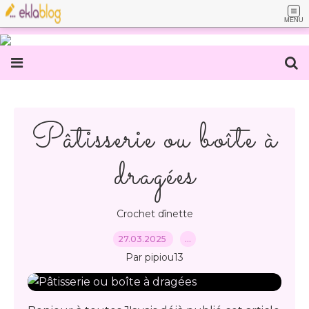
MENU
Pâtisserie ou boîte à
dragées
Crochet dînette
27.03.2025
…
Par pipiou13