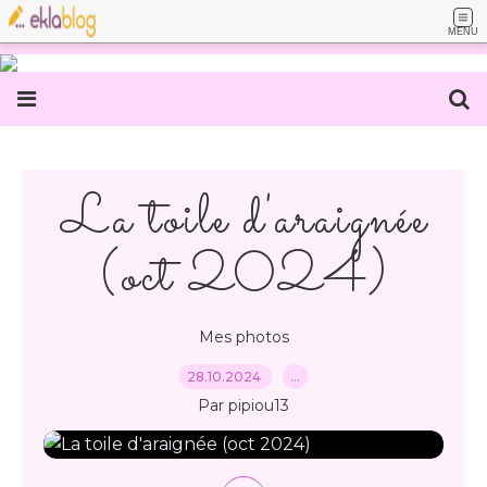
MENU
La toile d'araignée
(oct 2024)
Mes photos
28.10.2024
…
Par pipiou13