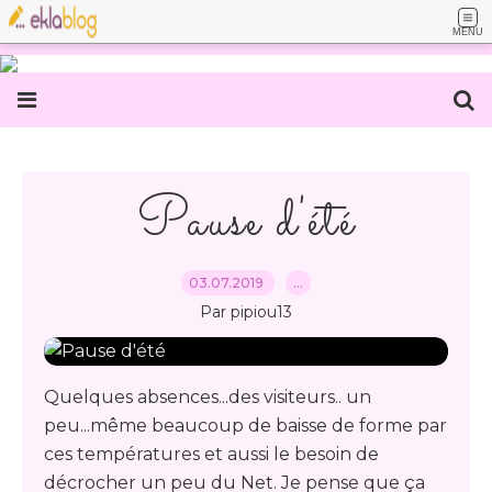
MENU
Pause d'été
03.07.2019
…
Par pipiou13
Quelques absences...des visiteurs.. un
peu...même beaucoup de baisse de forme par
ces températures et aussi le besoin de
décrocher un peu du Net. Je pense que ça