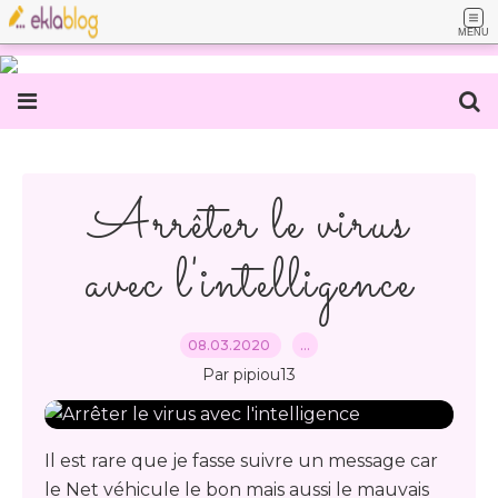
MENU
Arrêter le virus
avec l'intelligence
08.03.2020
…
Par pipiou13
Il est rare que je fasse suivre un message car
le Net véhicule le bon mais aussi le mauvais