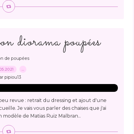
mon diorama poupées
on de poupées
05.2021
…
ar pipiou13
eu revue : retrait du dressing et ajout d'une
eille. Je vais vous parler des chaises que j'ai
un modèle de Matias Ruiz Malbran...