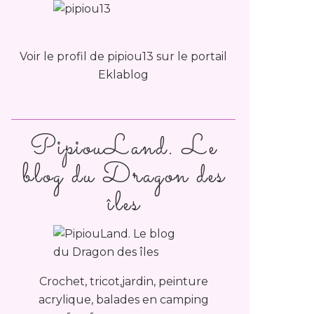
Voir le profil de
pipiou13
sur le portail
Eklablog
PipiouLand. Le
blog du Dragon des
îles
Crochet, tricot,jardin, peinture
acrylique, balades en camping