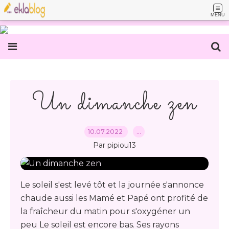
MENU
Un dimanche zen
10.07.2022
…
Par pipiou13
Le soleil s'est levé tôt et la journée s'annonce
chaude aussi les Mamé et Papé ont profité de
la fraîcheur du matin pour s'oxygéner un
peu Le soleil est encore bas. Ses rayons