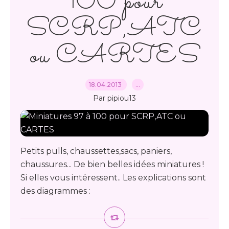
100 pour
SCRP,ATC
ou CARTES
18.04.2013
…
Par pipiou13
Petits pulls, chaussettes,sacs, paniers,
chaussures... De bien belles idées miniatures !
Si elles vous intéressent.. Les explications sont
des diagrammes :