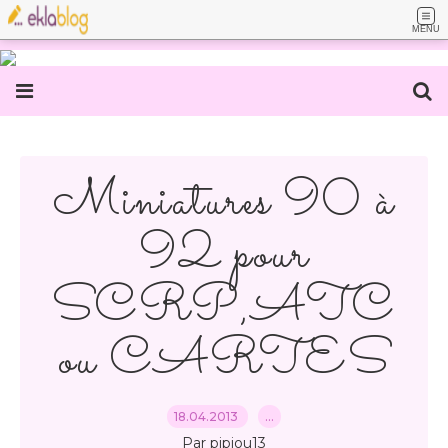
MENU
Miniatures 90 à
92 pour
SCRP,ATC
ou CARTES
18.04.2013
…
Par pipiou13