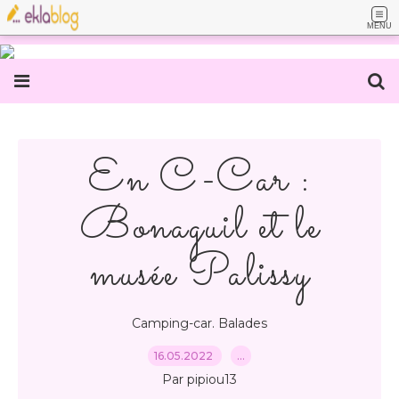
MENU
En C-Car :
Bonaguil et le
musée Palissy
Camping-car. Balades
16.05.2022
…
Par pipiou13